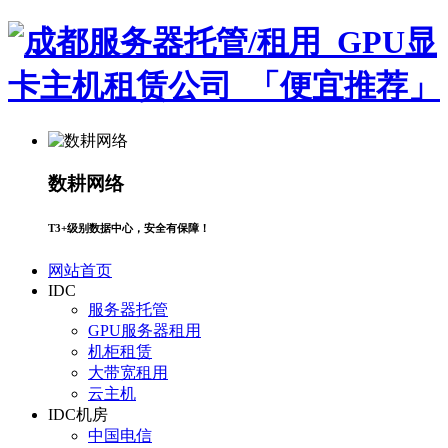
数耕网络
T3+级别数据中心，安全有保障！
网站首页
IDC
服务器托管
GPU服务器租用
机柜租赁
大带宽租用
云主机
IDC机房
中国电信