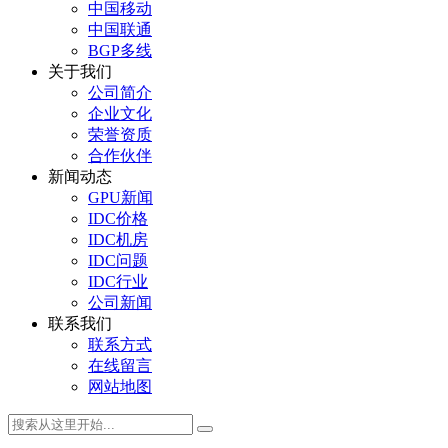
中国移动
中国联通
BGP多线
关于我们
公司简介
企业文化
荣誉资质
合作伙伴
新闻动态
GPU新闻
IDC价格
IDC机房
IDC问题
IDC行业
公司新闻
联系我们
联系方式
在线留言
网站地图