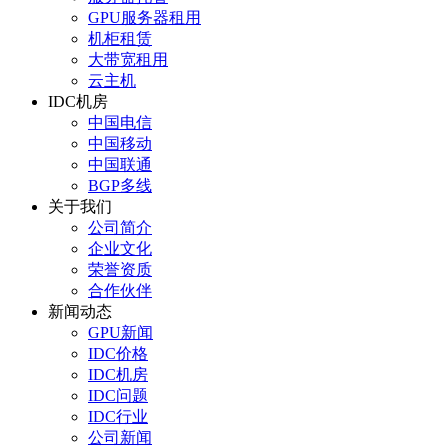
GPU服务器租用
机柜租赁
大带宽租用
云主机
IDC机房
中国电信
中国移动
中国联通
BGP多线
关于我们
公司简介
企业文化
荣誉资质
合作伙伴
新闻动态
GPU新闻
IDC价格
IDC机房
IDC问题
IDC行业
公司新闻