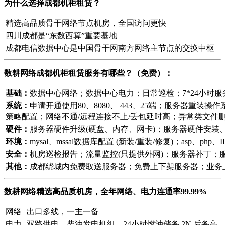
为什么选择成都机柜租赁？
精选高品质骨干网络节点机房，全国访问更快
四川成都是“东数西算”重要基地
成都电信数据中心是中国骨干网南方网络主节点的交换中枢
数耕网络
成都机柜租赁
服务有哪些？（免费）：
基础：
数据中心网络；数据中心电力；日常巡检；7*24小时服务
系统：
申请开通使用80、8080、 443、25端；服务器重装
策略配置；网络不通/远程连接不上/丢包延时高；异常类文件删
硬件：
服务器硬件升级(硬盘、内存、网卡)；服务器硬件安装
环境：
mysal、mssal数据库配置 (新装/重装/修复)；as
安全：
机房巡检报告；流量监控(只提供外网)；服务器补丁；服
其他：
成都绕城内免费取送服务器；免费上下架服务器；业务
数耕网络精选高品质机房，全年网络、电力连通率99.99%
网络
出口多线，一主一备
电力
双路供电，柴油发电机组，24小时燃油储备 2N 后备高