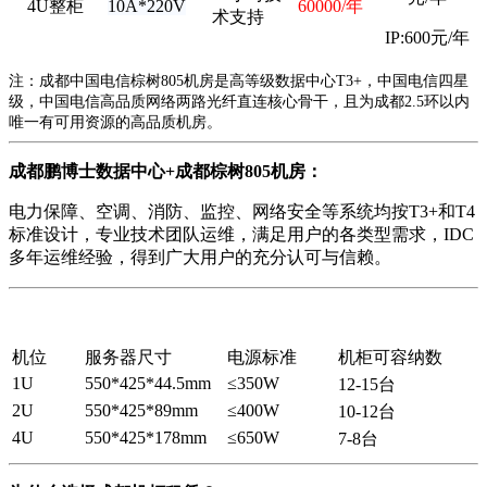
4U整柜
10A*220V
60000/年
术支持
IP:600元/年
注：成都中国电信棕树805机房是高等级数据中心T3+，中国电信四星
级，中国电信高品质网络两路光纤直连核心骨干，且为成都2.5环以内
唯一有可用资源的高品质机房。
成都鹏博士数据中心+成都棕树805机房：
电力保障、空调、消防、监控、网络安全等系统均按T3+和T4
标准设计，专业技术团队运维，满足用户的各类型需求，IDC
多年运维经验，得到广大用户的充分认可与信赖。
机位
服务器尺寸
电源标准
机柜可容纳数
1U
550*425*44.5mm
≤350W
12-15台
2U
550*425*89mm
≤400W
10-12台
4U
550*425*178mm
≤650W
7-8台