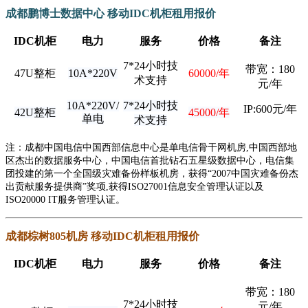
成都
鹏博士数据中心 移动IDC机柜租用报价
IDC机柜
电力
服务
价格
备注
7*24小时技
带宽
：180
47U整柜
10A*220V
60000/年
术支持
元/年
10A*220V/
7*24小时技
IP:600元/年
42U整柜
45000/年
单电
术支持
注：成都中国电信中国西部信息中心是单电信骨干网机房,中国西部地
区杰出的数据服务中心，中国电信首批钻石五星级数据中心，电信集
团投建的第一个全国级灾难备份样板机房，获得“2007中国灾难备份杰
出贡献服务提供商”奖项,获得ISO27001信息安全管理认证以及
ISO20000 IT服务管理认证。
成都棕树805机房 移动IDC机柜租用报价
IDC机柜
电力
服务
价格
备注
带宽
：180
7*24小时技
元/年