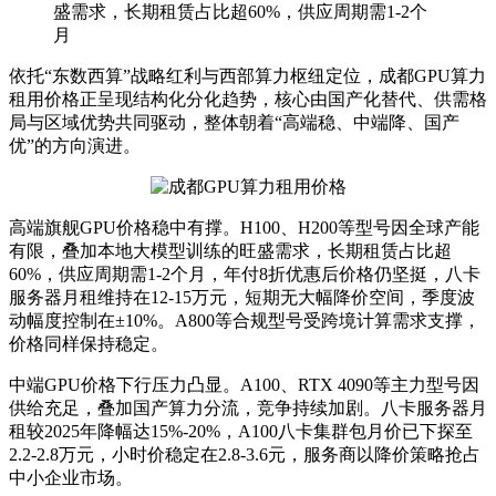
盛需求，长期租赁占比超60%，供应周期需1-2个
月
依托“东数西算”战略红利与西部算力枢纽定位，成都GPU算力
租用价格正呈现结构化分化趋势，核心由国产化替代、供需格
局与区域优势共同驱动，整体朝着“高端稳、中端降、国产
优”的方向演进。
高端旗舰GPU价格稳中有撑。H100、H200等型号因全球产能
有限，叠加本地大模型训练的旺盛需求，长期租赁占比超
60%，供应周期需1-2个月，年付8折优惠后价格仍坚挺，八卡
服务器月租维持在12-15万元，短期无大幅降价空间，季度波
动幅度控制在±10%。A800等合规型号受跨境计算需求支撑，
价格同样保持稳定。
中端GPU价格下行压力凸显。A100、RTX 4090等主力型号因
供给充足，叠加国产算力分流，竞争持续加剧。八卡服务器月
租较2025年降幅达15%-20%，A100八卡集群包月价已下探至
2.2-2.8万元，小时价稳定在2.8-3.6元，服务商以降价策略抢占
中小企业市场。